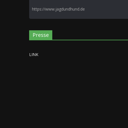
https://www.jagdundhund.de
Presse
LINK