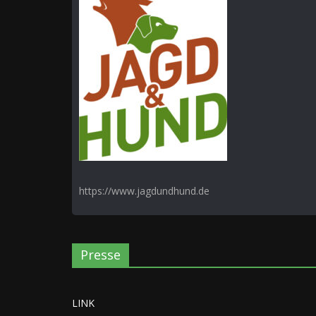
https://www.jagdundhund.de
Presse
LINK