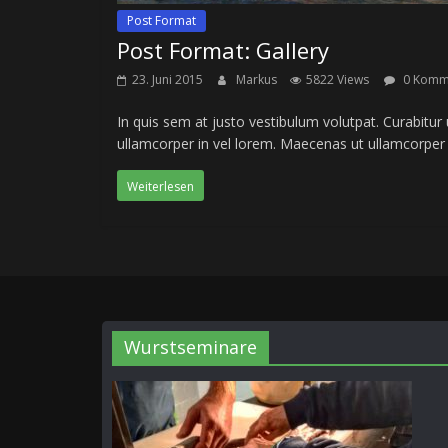
Post Format
Post Format: Gallery
23. Juni 2015
Markus
5822 Views
0 Komm
In quis sem at justo vestibulum volutpat. Curabitur
ullamcorper in vel lorem. Maecenas ut ullamcorper
Weiterlesen
Wurstseminare