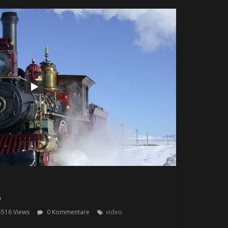
o
5516 Views
0 Kommentare
video