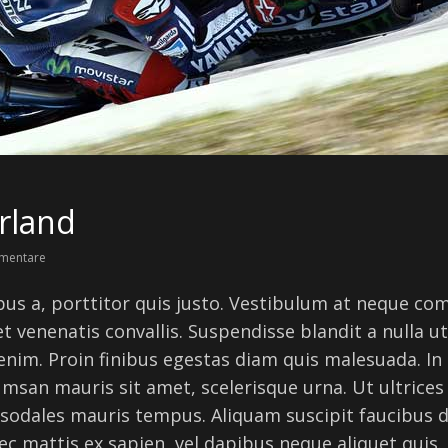
Orland
mentare
ibus a, porttitor quis justo. Vestibulum at neque c
t venenatis convallis. Suspendisse blandit a nulla u
 enim. Proin finibus egestas diam quis malesuada. In 
cumsan mauris sit amet, scelerisque urna. Ut ultrices
ed sodales mauris tempus. Aliquam suscipit faucibus 
ec mattis ex sapien, vel dapibus neque aliquet quis.