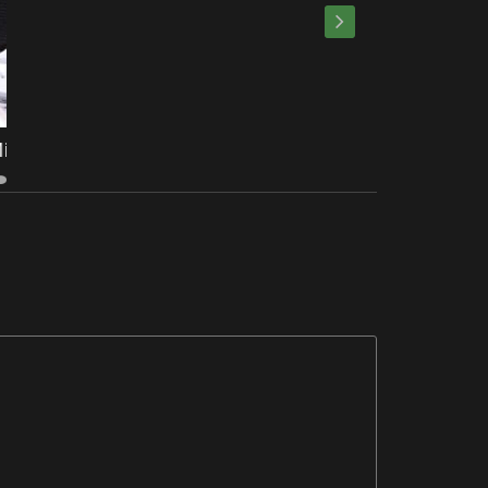
WHAT IS GirlTalkHQ?
24. Juni 2015
0